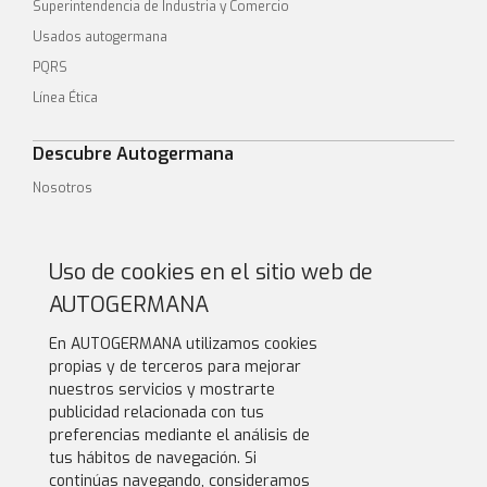
Superintendencia de Industria y Comercio
Usados autogermana
PQRS
Línea Ética
Descubre Autogermana
Nosotros
Financiación
Conoce nuestros puntos de atención
Uso de cookies en el sitio web de
Gestiona tus pagos
AUTOGERMANA
Solicita tu cita de servicios
En AUTOGERMANA utilizamos cookies
Síguenos en
propias y de terceros para mejorar
nuestros servicios y mostrarte
Linkedin
publicidad relacionada con tus
Youtube
preferencias mediante el análisis de
tus hábitos de navegación. Si
continúas navegando, consideramos